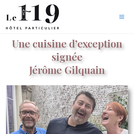
Aller
Main
au
Men
contenu
Une cuisine d’exception
signée
Jérôme Gilquain